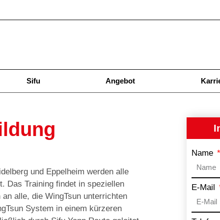
Sifu
Angebot
Karri
ildung
I
Name
idelberg und Eppelheim werden alle
 Das Training findet in speziellen
E-Mail
an alle, die WingTsun unterrichten
ingTsun System in einem kürzeren