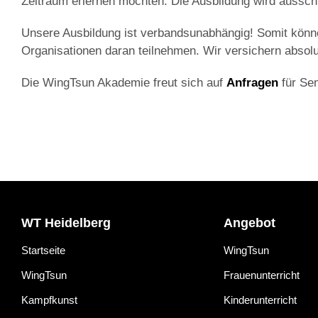
Zeitraum erlernen möchten. Die Ausbildung wird ausschli
Unsere Ausbildung ist verbandsunabhängig! Somit könne
Organisationen daran teilnehmen. Wir versichern absolut
Die WingTsun Akademie freut sich auf
Anfragen
für Sem
WT Heidelberg
Angebot
Startseite
WingTsun
WingTsun
Frauenunterricht
Kampfkunst
Kinderunterricht